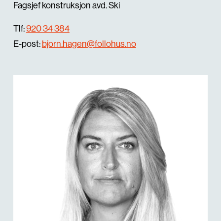
Fagsjef konstruksjon avd. Ski
Tlf:
920 34 384
E-post:
bjorn.hagen@follohus.no