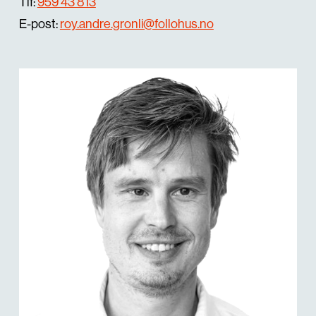
Tlf:
959 43 813
E-post:
roy.andre.gronli@follohus.no