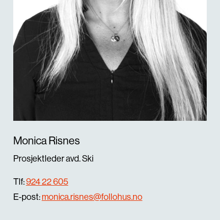
Monica Risnes
Prosjektleder avd. Ski
Tlf:
924 22 605
E-post:
monica.risnes@follohus.no