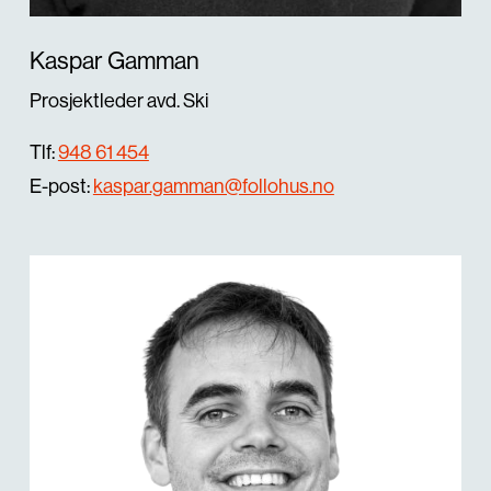
Kaspar Gamman
Prosjektleder avd. Ski
Tlf:
948 61 454
E-post:
kaspar.gamman@follohus.no