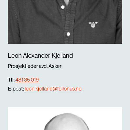
Leon Alexander Kjelland
Prosjektleder avd. Asker
Tlf:
481 35 019
E-post:
leon.kjelland@follohus.no