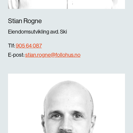
Stian Rogne
Eiendomsutvikling avd. Ski
Tlf:
905 64 087
E-post:
stian.rogne@follohus.no