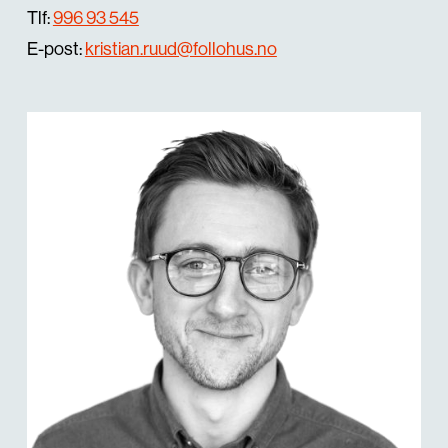
Tlf:
996 93 545
E-post:
kristian.ruud@follohus.no