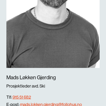
Mads Løkken Gjerding
Prosjektleder avd. Ski
Tlf:
915 51 682
E-post:
mads.lokken.gjerding@follohus.no