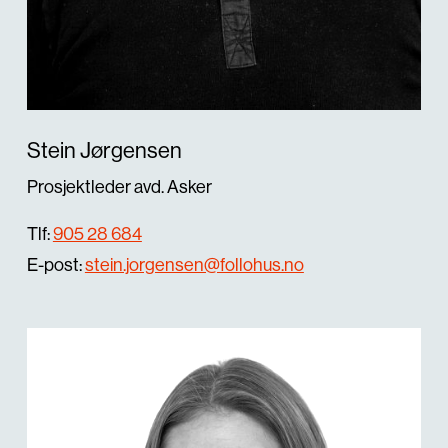
Stein Jørgensen
Prosjektleder avd. Asker
Tlf:
905 28 684
E-post:
stein.jorgensen@follohus.no