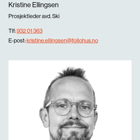
Kristine Ellingsen
Prosjektleder avd. Ski
Tlf:
932 01 363
E-post:
kristine.ellingsen@follohus.no