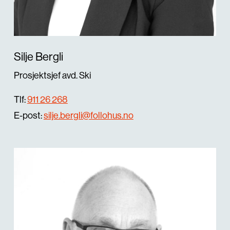
Silje Bergli
Prosjektsjef avd. Ski
Tlf:
911 26 268
E-post:
silje.bergli@follohus.no
Hva leter du etter?