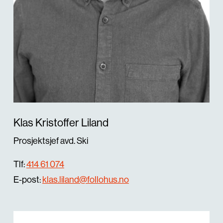
Klas Kristoffer Liland
Prosjektsjef avd. Ski
Tlf:
414 61 074
E-post:
klas.liland@follohus.no