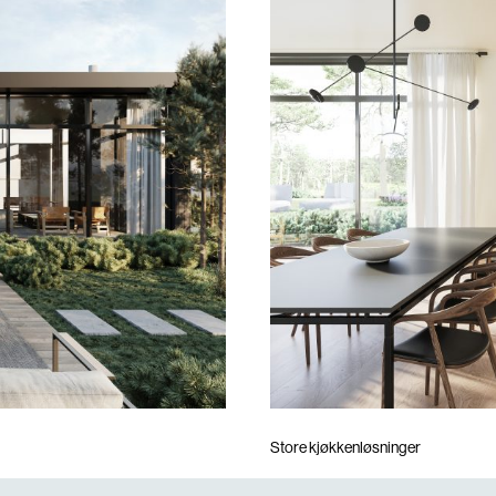
va leter du ette
Store kjøkkenløsninger