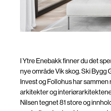
I Ytre Enebakk finner du det s
nye område Vik skog. Ski Bygg
Invest og Follohus har samme
arkitekter og interiørarkitekten
Nilsen tegnet 81 store og innhol