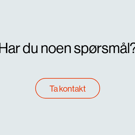
Har du noen spørsmål
Søk
Ta kontakt