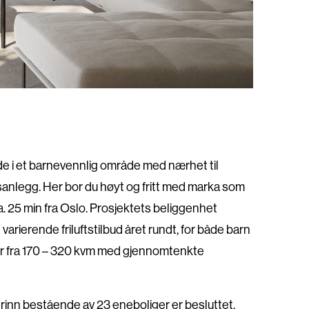
de i et barnevennlig område med nærhet til
sanlegg. Her bor du høyt og fritt med marka som
 25 min fra Oslo. Prosjektets beliggenhet
 varierende friluftstilbud året rundt, for både barn
er fra 170 – 320 kvm med gjennomtenkte
trinn bestående av 23 eneboliger er besluttet.