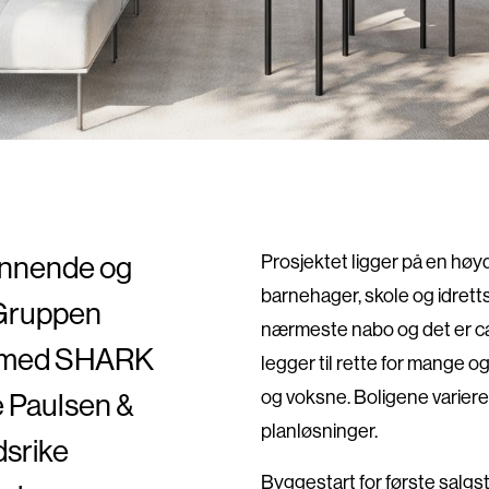
pennende og
Prosjektet ligger på en høy
barnehager, skole og idrett
 Gruppen
nærmeste nabo og det er ca.
n med SHARK
legger til rette for mange og
og voksne. Boligene varier
e Paulsen &
planløsninger.
dsrike
Byggestart for første salgs