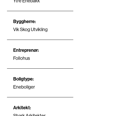
Ytre Enebakk
Byggherre:
Vik Skog Utvikling
Entreprenør:
Follohus
Boligtype:
Eneboliger
Arkitekt:
Shark Arkitekter