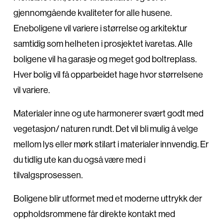
gjennomgående kvaliteter for alle husene.
Eneboligene vil variere i størrelse og arkitektur
samtidig som helheten i prosjektet ivaretas. Alle
boligene vil ha garasje og meget god boltreplass.
Hver bolig vil få opparbeidet hage hvor størrelsene
vil variere.
Materialer inne og ute harmonerer svært godt med
vegetasjon/ naturen rundt. Det vil bli mulig å velge
mellom lys eller mørk stilart i materialer innvendig. Er
Hva leter du etter?
du tidlig ute kan du også være med i
tilvalgsprosessen.
Boligene blir utformet med et moderne uttrykk der
oppholdsrommene får direkte kontakt med